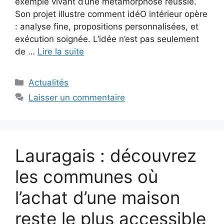
exemple vivant d’une métamorphose réussie.
Son projet illustre comment idéO intérieur opère
: analyse fine, propositions personnalisées, et
exécution soignée. L’idée n’est pas seulement
de …
Lire la suite
Catégories
Actualités
Laisser un commentaire
Lauragais : découvrez
les communes où
l’achat d’une maison
reste le plus accessible