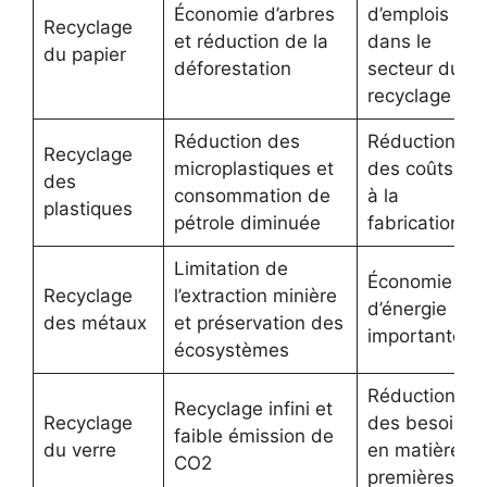
Économie d’arbres
d’emplois
Recyclage
et réduction de la
dans le
du papier
déforestation
secteur du
recyclage
Réduction des
Réduction
Recyclage
microplastiques et
des coûts lié
des
consommation de
à la
plastiques
pétrole diminuée
fabrication
Limitation de
Économie
Recyclage
l’extraction minière
d’énergie
des métaux
et préservation des
importante
écosystèmes
Réduction
Recyclage infini et
Recyclage
des besoins
faible émission de
du verre
en matières
CO2
premières