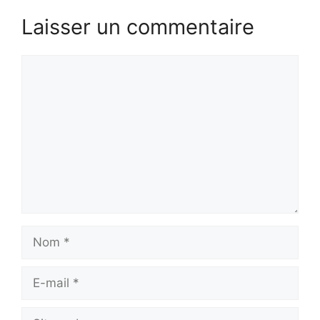
Laisser un commentaire
Commentaire
Nom
E-
mail
Site